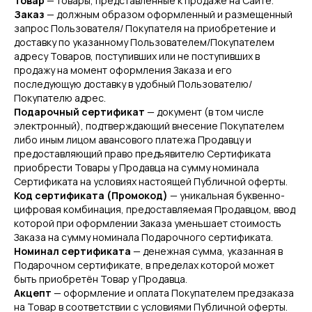
Товар
— товары, представленные к продаже на Сайте.
Заказ
— должным образом оформленный и размещенный
запрос Пользователя/ Покупателя на приобретение и
доставку по указанному Пользователем/Покупателем
адресу Товаров, поступивших или не поступивших в
продажу на момент оформления Заказа и его
последующую доставку в удобный Пользователю/
Покупателю адрес.
Подарочный сертификат
— документ (в том числе
электронный), подтверждающий внесение Покупателем
либо иным лицом авансового платежа Продавцу и
предоставляющий право предъявителю Сертификата
приобрести Товары у Продавца на сумму номинала
Сертификата на условиях настоящей Публичной оферты.
Код сертификата (Промокод)
— уникальная буквенно-
цифровая комбинация, предоставляемая Продавцом, ввод
которой при оформлении Заказа уменьшает стоимость
Заказа на сумму номинала Подарочного сертификата.
Номинал сертификата
— денежная сумма, указанная в
Подарочном сертификате, в пределах которой может
быть приобретён Товар у Продавца.
Акцепт
— оформление и оплата Покупателем предзаказа
на Товар в соответствии с условиями Публичной оферты.