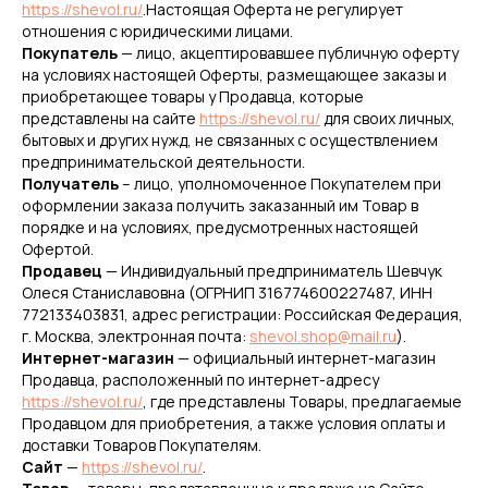
https://shevol.ru/
.Настоящая Оферта не регулирует
отношения с юридическими лицами.
Покупатель
— лицо, акцептировавшее публичную оферту
на условиях настоящей Оферты, размещающее заказы и
приобретающее товары у Продавца, которые
представлены на сайте
https://shevol.ru/
для своих личных,
бытовых и других нужд, не связанных с осуществлением
предпринимательской деятельности.
Получатель
– лицо, уполномоченное Покупателем при
оформлении заказа получить заказанный им Товар в
порядке и на условиях, предусмотренных настоящей
Офертой.
Продавец
— Индивидуальный предприниматель Шевчук
Олеся Станиславовна (ОГРНИП 316774600227487, ИНН
772133403831, адрес регистрации: Российская Федерация,
г. Москва, электронная почта:
shevol.shop@mail.ru
).
Интернет-магазин
— официальный интернет-магазин
Продавца, расположенный по интернет-адресу
https://shevol.ru/
, где представлены Товары, предлагаемые
Продавцом для приобретения, а также условия оплаты и
доставки Товаров Покупателям.
Сайт
—
https://shevol.ru/
.