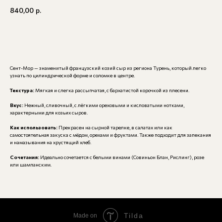
840,00
р.
В корзину
Сент-Мор — знаменитый французский козий сыр из региона Турень, который легко
узнать по цилиндрической форме и соломке в центре.
Текстура:
Мягкая и слегка рассыпчатая, с бархатистой корочкой из плесени.
Вкус:
Нежный, сливочный, с лёгкими ореховыми и кисловатыми нотками,
характерными для козьих сыров.
Как использовать:
Прекрасен на сырной тарелке, в салатах или как
самостоятельная закуска с мёдом, орехами и фруктами. Также подходит для запекания
и намазывания на хрустящий хлеб.
Сочетания:
Идеально сочетается с белыми винами (Совиньон Блан, Рислинг), розе
или шампанским.
Tilda
Made on