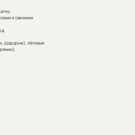
атес.
ехами и свежими
юд.
н, Шардоне), лёгкими
реман).