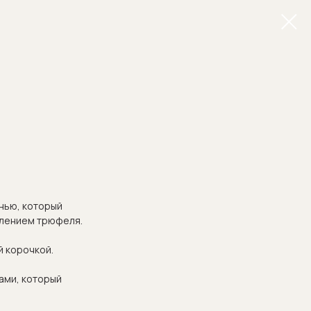
нью, который
влением трюфеля.
й корочкой.
ами, который