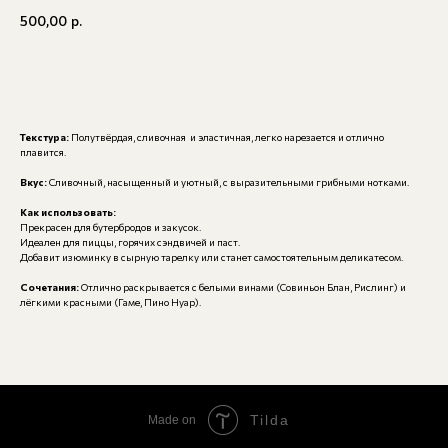
500,00
р.
В корзину
Текстура:
Полутвёрдая, сливочная и эластичная, легко нарезается и отлично
плавится.
Вкус:
Сливочный, насыщенный и уютный, с выразительными грибными нотками.
Как использовать:
Прекрасен для бутербродов и закусок.
Идеален для пиццы, горячих сэндвичей и паст.
Добавит изюминку в сырную тарелку или станет самостоятельным деликатесом.
Сочетания:
Отлично раскрывается с белыми винами (Совиньон Блан, Рислинг) и
лёгкими красными (Гаме, Пино Нуар).
Tilda
Made on