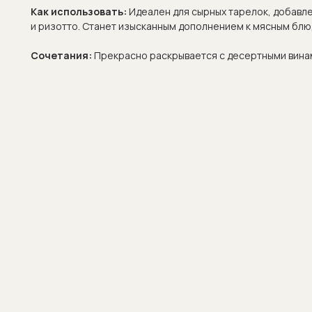
Как использовать:
Идеален для сырных тарелок, добавле
и ризотто. Станет изысканным дополнением к мясным блю
Сочетания:
Прекрасно раскрывается с десертными вина