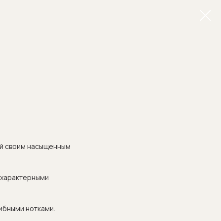
ый своим насыщенным
и характерными
рибными нотками.