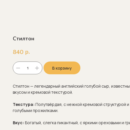
Стилтон
р.
840
В корзину
Стилтон — легендарный английский голубой сыр, известн
вкусом и кремовой текстурой.
Текстура:
Полутвёрдая, с нежной кремовой структурой 
голубыми прожилками.
Вкус:
Богатый, слегка пикантный, с яркими ореховыми и г